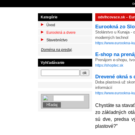
o
Kategórie
odvlhcovace.sk – Eur
Úvod
Eurookná zo Sl
Stolárstvo u Kunaja -
Eurookná a dvere
moderných technol
Stavebníctvo
https://www.eurookna-ku
Doména na predaj
.
E-shop na prená
Prenájom e-shopu, tvo
Vyhľadávanie
https://shoptec.sk
Drevené okná s 
Doba plastová už skonč
informácií
https://www.eurookna-ku
Chystáte sa stavať
zo základných otáz
sú dve, predsa v
plastové?”