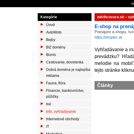
o
Kategórie
odvlhcovace.sk – vy
Úvod
E-shop na prená
Prenájom e-shopu, tvo
AutoMoto
https://shoptec.sk
Bejby
BIZ domény
Vyhľadávanie a inz
Biznis
prevádzku? Hľadá
Cestovanie, dovolenka
melodie na mobil
tejto stránke klikn
Dobrá doména je najlepšia
reklama
Fauna, flóra
Články
Financie, bankovníctvo,
pôžičky
Iné
Info, vyhľadávanie
Internetové obchody
IT