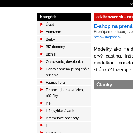
o
Kategórie
odvlhcovace.sk – cas
Úvod
E-shop na prená
Prenájom e-shopu, tvo
AutoMoto
https://shoptec.sk
Bejby
BIZ domény
Modelky ako Heidi
Biznis
prvý casting. In
Cestovanie, dovolenka
modelkou, modelom
stránka? Inzerujte
Dobrá doména je najlepšia
reklama
Fauna, flóra
Články
Financie, bankovníctvo,
pôžičky
Iné
Info, vyhľadávanie
Internetové obchody
IT